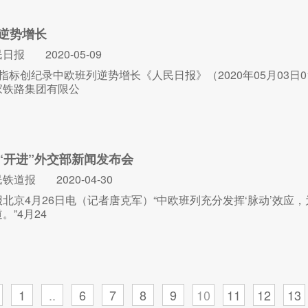
逆势增长
民日报
2020-05-09
指标创纪录中欧班列逆势增长《人民日报》（2020年05月03日
家铁路集团有限公
“开进”外交部新闻发布会
民铁道报
2020-04-30
北京4月26日电（记者唐克军）“中欧班列充分发挥‘脉动’效
。”4月24
1
..
6
7
8
9
10
11
12
13