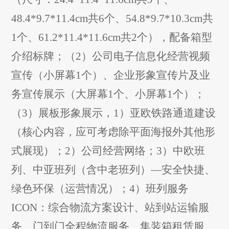
48.4*9.7*11.4cm
共
6
个、
54.8*9.7*10.3cm
共
1
个、
61.2*11.4*11.6cm
共
2
个）
，配备箱型
介绍标牌
；（
2
）公司电子信息化经营视频
宣传（小屏幕
1
个）、企业形象宣传片
及业
务宣传
展示（大屏幕
1
个、小屏幕
1
个）
；
（
3
）展板形象展示，
1
）
亚欧铁路通道建设
（核心内容，应可考虑除平面海报外其他形
式展现）；
2
）
公司经营网络；
3
）
中欧班
列
、中亚班列（含中老班列）
—
安全快捷、
绿色环保（运营情况）；
4
）
班列服务
ICON
：综合物流方案设计、站到站运输服
务、门到门全程物流服务、集装箱租赁服