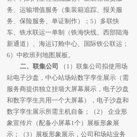
务、运输增值服务（集装箱追踪、报关服
务、保险服务、单证制作）；
5
）多联快
车、
铁水联运
一单制
（铁海快线、西部陆海
新通道）
、海运订舱中心、国际铁公联运
；
6
）中欧班列地图展板。
二、联集公司
（
1
）联集公司
拟使用场
站电子沙盘，中心站场站数字孪生展示（需
服务商提供独立挂墙大屏幕展示，电子沙盘
和数字孪生共用一个大屏幕），电子沙盘和
数字孪生展示所需主机自备
；（
2
） 企业形
象宣传片（
配备
小屏幕
1
个）展板形象展
示
；（
3
）展板
形象展示，
公司和场站业务