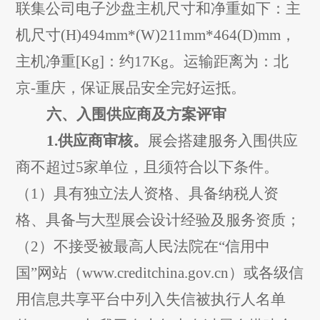
联集公司电子沙盘
主机尺寸和净重如下：主
机尺寸
(H)494mm*(W)211mm*464(D)mm
，
主机净重
[Kg]
：约
17Kg
。运输距离为：北
京
-
重庆，
保证展品安全完好运抵。
六、入围供应商及
方案评审
1.
供应商审核。
展会搭建服务入围供应
商不超过
5
家单位，且须符合以下条件。
（
1
）
具有独立法人资格、具备纳税人资
格、具备与大型展会设计经验及服务资质；
（
2
）
不接受被最高人民法院在
“信用中
国”网站（
www.creditchina.gov.cn
）或各级信
用信息共享平台中列入失信被执行人名单