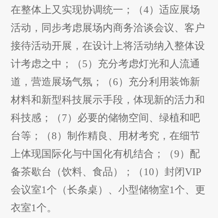
在整体上又
实现协调
统一；（
4
）适应展场
活动，同步考虑展场内商务洽谈会议、客户
接待活动开展，在设计上将活动纳入整体设
计考虑之中；（
5
）充分考虑灯光和人流通
道，营造展场气氛；（
6
）充分利用装饰新
材料和新型科技展示手段，体现新的活力和
科技感；（
7
）必要的储物空间、绿植和吧
台等；（
8
）制作精良、用材考究，在细节
上体现国际化与中国化有机结合
；
（
9
）
配
备茶歇台（饮料、食品）；
（
10
）
封闭
VIP
会议
室
1
个
（长条桌）、小型储物室
1
个、更
衣室
1
个
。