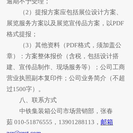
逾期
不予受理；
（
2
）
提报
方案应包括展位设计方案、
展览服务方案以及展览宣传品方案，
以
P
DF
格式提报；
（
3
）其他资料（
PDF
格式，须加盖公
章）：方案整体报价
（含税，包括设计搭
建、宣传品制作、现场服务等）
；公司工商
营业执照副本复印件；公司业务简介（不超
过
1500
字）。
八、联系方式
中铁集装箱公司市场营销部，
张
春
茹
010-51876555
，
1
3901288113
，
邮箱