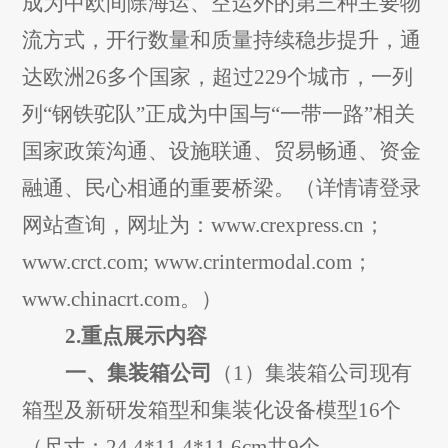
成为中欧间除海运、空运外的第三种
主要
物
流方式，开行数量和质量持续稳步提升，通
达欧洲
26
多个国家，超过
229
个城市，一列
列
“
钢铁驼队
”
正成为中国与
“
一带一路
”
相关
国家政策沟通、设施联通、贸易畅通、资金
融通、民心相通的重要桥梁。（详情请登录
网站查询，网址为：
www.crexpress.cn
；
www.crct.com; www.crintermodal.com
；
www.chinacrt.com
。）
2.
重点展示内容
一、集装箱公司
（
1
）集装箱公司现有
箱型及新研发箱型和集装化设备模型
16
个
（尺寸：
24.4*11.4*11.6cm
共
9
个、