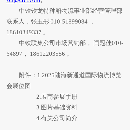
zcr@crct.com
。
中铁铁龙特种箱物流事业部经营管理部
联系人，张玉彤
010
-
51899084
，
18610349337
。
中铁联集公司市场营销部，
闫冠佳
0
10
-
64897
，
18612203556
。
附件：
1
.
2
025
陆海新通道国际物流博览
会
展位图
2.
展商参展手册
3.
图片基础资料
4.
有关公司简介