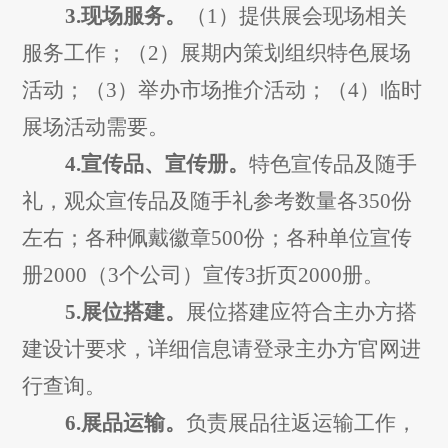
3.
现场服务。
（
1
）提供展
会
现场
相关
服务工作；（
2
）展期内策划组织特色展场
活动；（
3
）举办市场推介活动
；（
4
）临时
展场活动需要。
4.
宣传品
、宣传册
。
特色宣传品
及随手
礼，
观众宣传品
及随手礼
参考数量
各
3
50
份
左右；各种佩戴徽章
5
00
份；各种单位宣传
册
2
000
（
3
个公司）宣传
3
折页
2000
册。
5.
展位搭建。
展位搭建应符合主办方搭
建设计要求，详细信息请登录主办方官网进
行查询。
6.
展品运输。
负责展品
往返
运输工作，