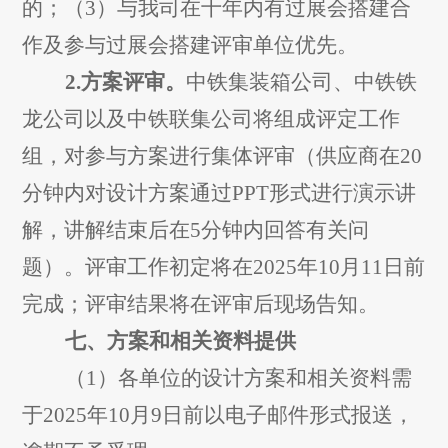
的；
（
3
）
与我司在十年内有过展会搭建合
作及参与过展会搭建评审单位优先。
2.
方案评审。
中铁集装箱公司、中铁铁
龙公司以及中铁联集公司将组成评定工作
组，对参与方案进行集体评审
（
供应商在
20
分钟内对设计方案通过
PPT
形式进行演示讲
解，讲解结束后在
5
分钟内回答有关问
题
）
。
评审
工作
初定
将在
2025
年
10
月
11
日前
完成；
评审
结果将
在评审后现场
告知。
七、方案和相关资料提供
（
1
）各单位的设计方案和相关资料
需
于
2025
年
10
月
9
日前以电子邮件形式报送，