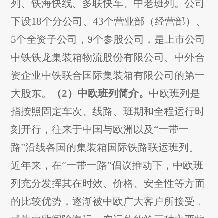
列、铁海快线、多联快车、中老
班
列。公司
下设
18
个分公司、
43
个营业部
（经营部）
、
5
个全资子公司，
9
个参股公司，是上市公司
中铁铁龙集装箱物流股份有限公司、中外合
资企业中铁联合国际集装箱有限公司的第一
大股东。
（
2
）中欧班列简介。
中欧班列是
指按照固定车次、线路、班期和全程运行时
刻开行，往来于中国与欧洲以及
“
一带一
路
”
沿线各国的集装箱国际铁路联运班列。
近年来，在
“
一带一路
”
倡议推动下，中欧班
列充分发挥其在时效、价格、安全性等方面
的比较优势，逐渐被中欧广大客户所接受，