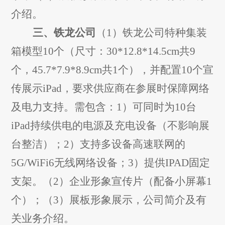
介绍。
三、铁龙公司
（
1
）
铁龙公司特种集装
箱模型
10
个（尺寸：
30*12.8*14.5cm
共
9
个，
45.7*7.9*8.9cm
共
1
个），并配置
10
个宣
传展示
iPad
，要求供应商在参展时保障网络
及电力支持。需包含：
1
）可同时为
10
台
iPad
持续供电的电源及充电设备
（不影响展
台整洁）
；
2
）支持多设备高速联网的
5G/WiFi6
无线网络设备；
3
）提供
IPAD
固定
支架。（
2
）企业形象宣传片（
配备
小屏幕
1
个）
；（
3
）展板
形象展示，
公司简介及有
关业务介绍。