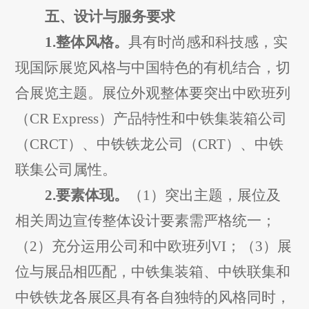
五、设计与服务要求
1.
整体风格。
具有时尚感和科技感，实
现国际展览风格与中国特色的有机结合，切
合展览主题。展位外观整体要突出中欧班列
（
CR Express
）产品特性和中铁集装箱公司
（
CRCT
）
、中铁铁龙公司（
C
RT
）、中铁
联集公司
属性。
2.
要素体现。
（
1
）突出主题，展位及
相关周边宣传整体设计要素需严格统一；
（
2
）充分运用公司和中欧班列
VI
；（
3
）展
位与展品相匹配，中铁集装箱、中铁联集和
中铁铁龙各展区具有各自独特的风格
同时
，