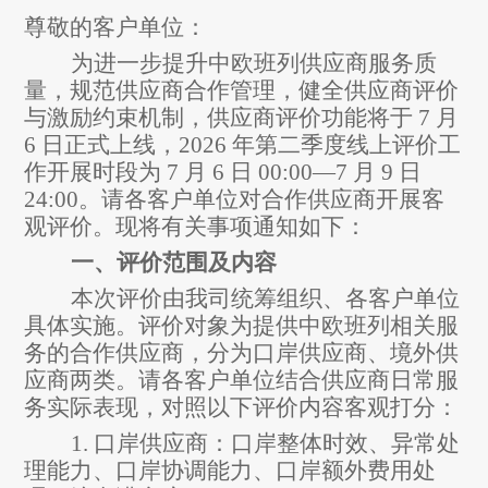
尊敬的客户单位：
为进一步提升中欧班列供应商服务质
量，规范供应商合作管理，健全供应商评价
与激励约束
机制，
供应商评价功能将于
7
月
6
日正式上线，
2026
年第二季度线上评价工
作开展时段为
7
月
6
日
00:00—7
月
9
日
24:00
。请
各客户单位
对合作供应商开展客
观评价。现将有关事项通知如下：
一、评价范围及内容
本次评价由我司统筹组织、各客户单位
具体实施。评价对象为提供中欧班列相关服
务的合作供应商，分为口岸供应商、境外供
应商两类。请各客户单位结合供应商日常服
务实际表现，对照以下评价内容客观打分：
1.
口岸供应商：口岸整体时效、异常处
理能力、口岸协调能力、口岸额外费用处