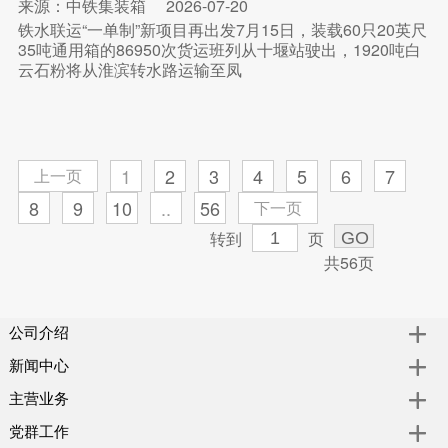
来源：中铁集装箱
2026-07-20
铁水联运“一单制”新项目再出发7月15日，装载60只20英尺
35吨通用箱的86950次货运班列从十堰站驶出，1920吨白
云石粉将从淮滨转水路运输至凤
1
2
3
4
5
6
7
上一页
8
9
10
..
56
下一页
转到
页
共56页
公司介绍
新闻中心
主营业务
党群工作